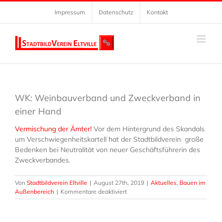
Zum
Impressum
Datenschutz
Kontakt
Inhalt
springen
WK: Weinbauverband und Zweckverband in
einer Hand
Vermischung der Ämter!
Vor dem Hintergrund des Skandals
um Verschwiegenheitskartell hat der Stadtbildverein große
Bedenken bei Neutralität von neuer Geschäftsführerin des
Zweckverbandes.
Von
Stadtbildverein Eltville
|
August 27th, 2019
|
Aktuelles
,
Bauen im
für
Außenbereich
|
Kommentare deaktiviert
WK:
Weinbauverband
und