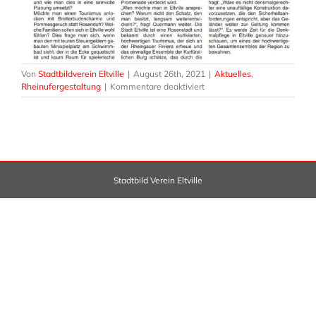
Von
Stadtbildverein Eltville
|
August 26th, 2021
|
Aktuelles
,
für
Rheinufergestaltung
|
Kommentare deaktiviert
Rhg.
Echo
Rheinufergestaltung
vermisst
die
Denkmalpflege
Stadtbild Verein Eltville