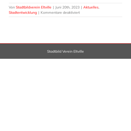
Von
Stadtbildverein Eltville
|
Juni 20th, 2023
|
Aktuelles
,
für
Stadtentwicklung
|
Kommentare deaktiviert
Stadtbildverein
besucht
Infoveranstaltung-
Umgestaltung
Kiliansring
Stadtbild Verein Eltville