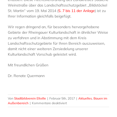
Weinstraße über das Landschaftsschutzgebiet „Bildstöckel
St. Martin“ vom 19. Mai 2014 (
S. 7 bis 11 der Anlage
) ist zu
Ihrer Information gleichfalls beigefügt.
Wir regen dringend an, für besonders hervorgehobene
Gebiete der Rheingauer Kulturlandschaft in ähnlicher Weise
zu verfahren und in Abstimmung mit dem Kreis
Landschaftsschutzgebiete für Ihren Bereich auszuweisen,
damit nicht einer weiteren Zersiedelung unserer
Kulturlandschaft Vorschub geleistet wird.
Mit freundlichen Grüßen
Dr. Renate Quermann
Von
Stadtbildverein Eltville
|
Februar 5th, 2017
|
Aktuelles
,
Bauen im
für
Außenbereich
|
Kommentare deaktiviert
Offener
Brief
an