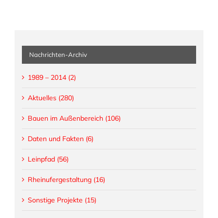
die
politischen
Gremien:
Bauen
im
Außenbereich
Nachrichten-Archiv
und
Forderung
1989 – 2014 (2)
nach
Landschaftsschutzgebieten
Aktuelles (280)
Bauen im Außenbereich (106)
Daten und Fakten (6)
Leinpfad (56)
Rheinufergestaltung (16)
Sonstige Projekte (15)